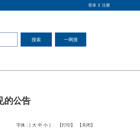
登录
注册
搜索
一网搜
见的公告
字体：[
大
中
小
]
【打印】
【关闭】