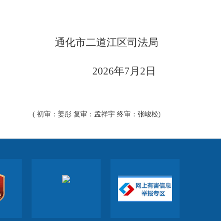
通化市二道江区司法局
202
6
年
7月
2
日
( 初审：姜彤 复审：孟祥宇 终审：张峻松)