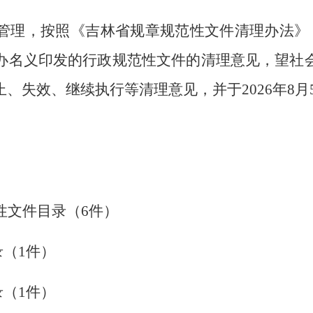
管理，
按照
《
吉林省规章规范性文件清理办法
》
办名义印发的行政规范性文件的清理意见，望社
止、失效、继续执行等清理意见，并于
202
6
年
8月
性文件目录
（
6
件
）
录
（
1
件
）
录
（
1件
）